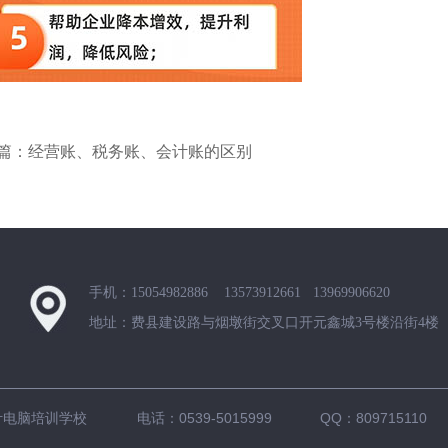
篇：经营账、税务账、会计账的区别
手机：15054982886 13573912661 13969906620
地址：费县建设路与烟墩街交叉口开元鑫城3号楼沿街4楼
计电脑培训学校 电话：0539-5015999 QQ：809715