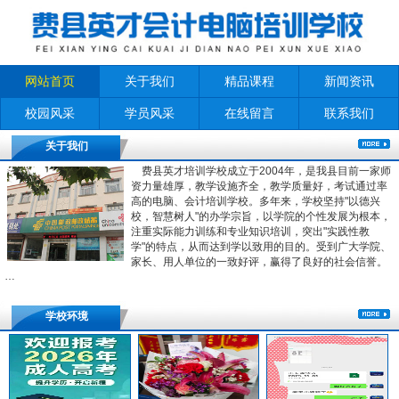
网站首页
关于我们
精品课程
新闻资讯
校园风采
学员风采
在线留言
联系我们
关于我们
费县英才培训学校成立于2004年，是我县目前一家师
资力量雄厚，教学设施齐全，教学质量好，考试通过率
高的电脑、会计培训学校。多年来，学校坚持"以德兴
校，智慧树人"的办学宗旨，以学院的个性发展为根本，
注重实际能力训练和专业知识培训，突出"实践性教
学"的特点，从而达到学以致用的目的。受到广大学院、
家长、用人单位的一致好评，赢得了良好的社会信誉。
…
学校环境