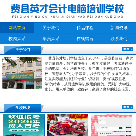
网站首页
关于我们
精品课程
新闻资讯
校园风采
学员风采
在线留言
联系我们
关于我们
费县英才培训学校成立于2004年，是我县目前一家师
资力量雄厚，教学设施齐全，教学质量好，考试通过率
高的电脑、会计培训学校。多年来，学校坚持"以德兴
校，智慧树人"的办学宗旨，以学院的个性发展为根本，
注重实际能力训练和专业知识培训，突出"实践性教
学"的特点，从而达到学以致用的目的。受到广大学院、
家长、用人单位的一致好评，赢得了良好的社会信誉。
…
学校环境