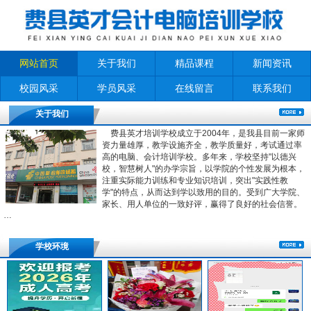
网站首页
关于我们
精品课程
新闻资讯
校园风采
学员风采
在线留言
联系我们
关于我们
费县英才培训学校成立于2004年，是我县目前一家师
资力量雄厚，教学设施齐全，教学质量好，考试通过率
高的电脑、会计培训学校。多年来，学校坚持"以德兴
校，智慧树人"的办学宗旨，以学院的个性发展为根本，
注重实际能力训练和专业知识培训，突出"实践性教
学"的特点，从而达到学以致用的目的。受到广大学院、
家长、用人单位的一致好评，赢得了良好的社会信誉。
…
学校环境