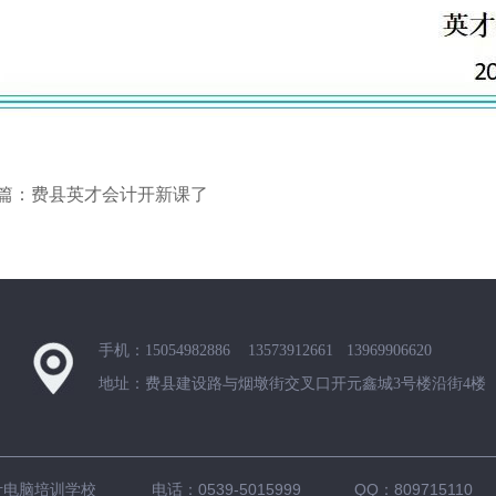
篇：费县英才会计开新课了
手机：15054982886 13573912661 13969906620
地址：费县建设路与烟墩街交叉口开元鑫城3号楼沿街4楼
计电脑培训学校 电话：0539-5015999 QQ：809715