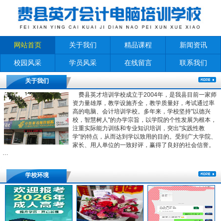
网站首页
关于我们
精品课程
新闻资讯
校园风采
学员风采
在线留言
联系我们
关于我们
费县英才培训学校成立于2004年，是我县目前一家师
资力量雄厚，教学设施齐全，教学质量好，考试通过率
高的电脑、会计培训学校。多年来，学校坚持"以德兴
校，智慧树人"的办学宗旨，以学院的个性发展为根本，
注重实际能力训练和专业知识培训，突出"实践性教
学"的特点，从而达到学以致用的目的。受到广大学院、
家长、用人单位的一致好评，赢得了良好的社会信誉。
…
学校环境