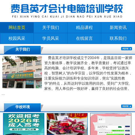
网站首页
关于我们
精品课程
新闻资讯
校园风采
学员风采
在线留言
联系我们
关于我们
费县英才培训学校成立于2004年，是我县目前一家师
资力量雄厚，教学设施齐全，教学质量好，考试通过率
高的电脑、会计培训学校。多年来，学校坚持"以德兴
校，智慧树人"的办学宗旨，以学院的个性发展为根本，
注重实际能力训练和专业知识培训，突出"实践性教
学"的特点，从而达到学以致用的目的。受到广大学院、
家长、用人单位的一致好评，赢得了良好的社会信誉。
…
学校环境