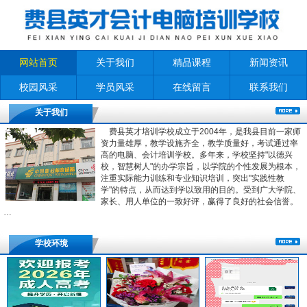
网站首页
关于我们
精品课程
新闻资讯
校园风采
学员风采
在线留言
联系我们
关于我们
费县英才培训学校成立于2004年，是我县目前一家师
资力量雄厚，教学设施齐全，教学质量好，考试通过率
高的电脑、会计培训学校。多年来，学校坚持"以德兴
校，智慧树人"的办学宗旨，以学院的个性发展为根本，
注重实际能力训练和专业知识培训，突出"实践性教
学"的特点，从而达到学以致用的目的。受到广大学院、
家长、用人单位的一致好评，赢得了良好的社会信誉。
…
学校环境